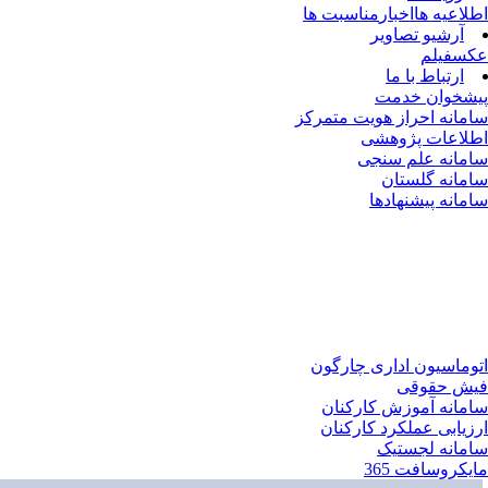
اطلاعیه ها
اخبار
مناسبت ها
آرشیو تصاویر
عکس
فیلم
ارتباط با ما
پیشخوان خدمت
سامانه احراز هویت متمرکز
اطلاعات پژوهشی
سامانه علم سنجی
سامانه گلستان
سامانه پیشنهادها
اتوماسیون اداری چارگون
فیش حقوقی
سامانه آموزش کارکنان
ارزیابی عملکرد کارکنان
سامانه لجستیک
مایکروسافت 365