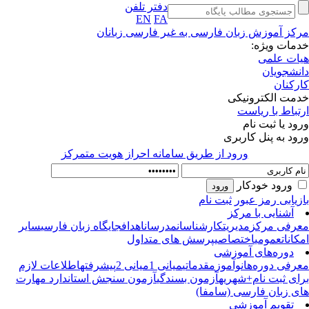
دفتر تلفن
EN
FA
کز آموزش زبان فارسی به غیر فارسی زبانان
مات ویژه:
ات علمی
نشجویان
رکنان
مت الکترونیکی
تباط با ریاست
ود یا ثبت نام
ود به پنل کاربری
ورود از طريق سامانه احراز هويت متمركز
ورود خودکار
زیابی رمز عبور
ثبت نام
آشنایی با مرکز
رفی مرکز
مدیریت
کارشناسان
مدرسان
اهداف
جایگاه زبان فارسی
سایر
کانات
عمومی
اختصاصی
پرسش های متداول
دوره‌های آموزشی
رفی دوره‌ها
نوآموز
مقدماتی
میانی 1
میانی 2
پیشرفته
اطلاعات لازم
ای ثبت نام+شهریه
آزمون بسندگی
آزمون سنجش استاندارد مهارت
ی زبان فارسی (سامفا)
تقویم آموزشی