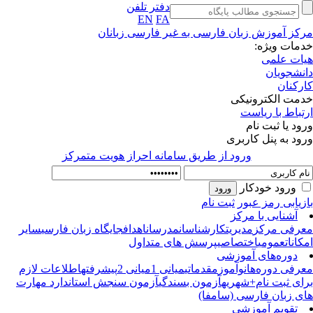
دفتر تلفن
EN
FA
کز آموزش زبان فارسی به غیر فارسی زبانان
مات ویژه:
ات علمی
نشجویان
رکنان
مت الکترونیکی
تباط با ریاست
ود یا ثبت نام
ود به پنل کاربری
ورود از طريق سامانه احراز هويت متمركز
ورود خودکار
زیابی رمز عبور
ثبت نام
آشنایی با مرکز
رفی مرکز
مدیریت
کارشناسان
مدرسان
اهداف
جایگاه زبان فارسی
سایر
کانات
عمومی
اختصاصی
پرسش های متداول
دوره‌های آموزشی
رفی دوره‌ها
نوآموز
مقدماتی
میانی 1
میانی 2
پیشرفته
اطلاعات لازم
ای ثبت نام+شهریه
آزمون بسندگی
آزمون سنجش استاندارد مهارت
ی زبان فارسی (سامفا)
تقویم آموزشی